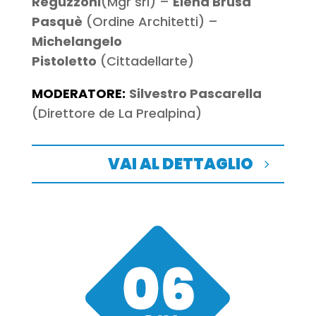
Reguzzoni
(Mgr srl) –
Elena Brusa
Pasquè
(Ordine Architetti) –
Michelangelo
Pistoletto
(Cittadellarte)
MODERATORE:
Silvestro Pascarella
(Direttore de La Prealpina)
VAI AL DETTAGLIO