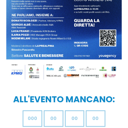
ALL'EVENTO MANCANO:
:
:
:
000
00
00
00