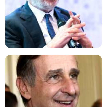
GIORGIO ALBÈ
Avvocato studio A&A Albè Associati
LUCA FRANZI
Presidente AON Brokers