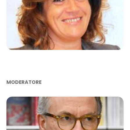
NOEMI MILANI
Studio Ingegneria Studio Noemi Milani S.r.l. Società
Benefit
MODERATORE
SILVESTRO PASCARELLA